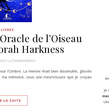
LIVRES
L’Oracle de l’Oiseau
borah Harkness
025
/
4 Commentaires
ur l’Ombre. La mienne était bien dissimulée, glissée
de ma mémoire, sous une meurtrissure que je croyais
én
Je
mes
RE LA SUITE
Uni