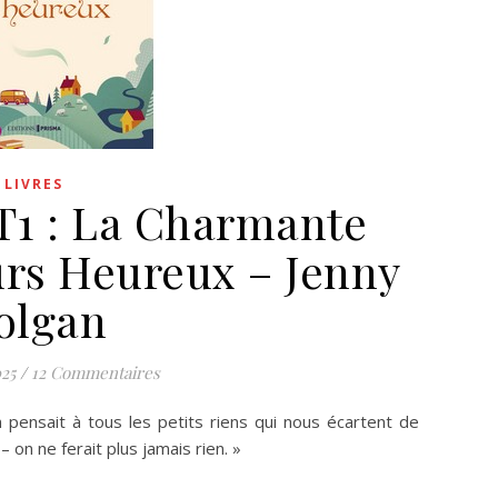
LIVRES
 T1 : La Charmante
ours Heureux – Jenny
olgan
25
/
12 Commentaires
on pensait à tous les petits riens qui nous écartent de
 on ne ferait plus jamais rien. »