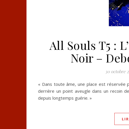
All Souls T5 : 
Noir – De
30 octobre 2
« Dans toute âme, une place est réservée po
derrière un point aveugle dans un recoin 
depuis longtemps guérie. »
LI