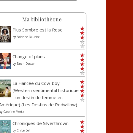
Ma bibliothèque
Plus Sombre est la Rose
by
Solenne Dauriac
Change of plans
by
Sarah Dessen
La Fiancée du Cow-boy:
(Western sentimental historique
- un destin de femme en
Amérique) (Les Destins de Redwillow)
by
Caroline Mertz
Chroniques de Silverthrown
by
Chloé Bell