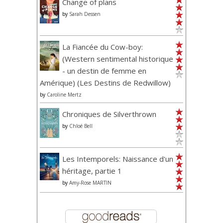
Change of plans
by
Sarah Dessen
La Fiancée du Cow-boy:
(Western sentimental historique
- un destin de femme en
Amérique) (Les Destins de Redwillow)
by
Caroline Mertz
Chroniques de Silverthrown
by
Chloé Bell
Les Intemporels: Naissance d'un
héritage, partie 1
by
Amy-Rose MARTIN