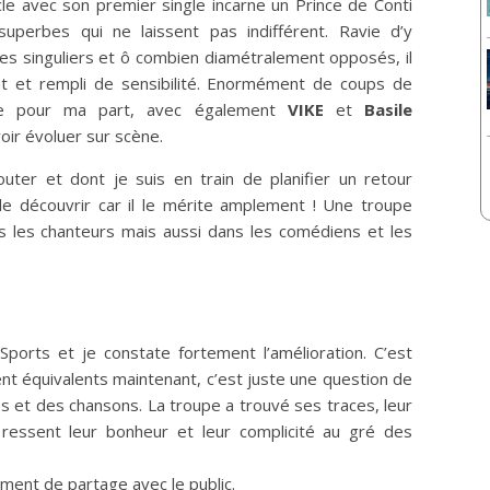
cle avec son premier single incarne un Prince de Conti
uperbes qui ne laissent pas indifférent. Ravie d’y
s singuliers et ô combien diamétralement opposés, il
int et rempli de sensibilité. Enormément de coups de
le pour ma part, avec également
VIKE
et
Basile
oir évoluer sur scène.
ter et dont je suis en train de planifier un retour
le découvrir car il le mérite amplement ! Une troupe
ans les chanteurs mais aussi dans les comédiens et les
ports et je constate fortement l’amélioration. C’est
nt équivalents maintenant, c’est juste une question de
 et des chansons. La troupe a trouvé ses traces, leur
n ressent leur bonheur et leur complicité au gré des
ment de partage avec le public.