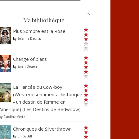
Ma bibliothèque
Plus Sombre est la Rose
by
Solenne Dauriac
Change of plans
by
Sarah Dessen
La Fiancée du Cow-boy:
(Western sentimental historique
- un destin de femme en
Amérique) (Les Destins de Redwillow)
by
Caroline Mertz
Chroniques de Silverthrown
by
Chloé Bell