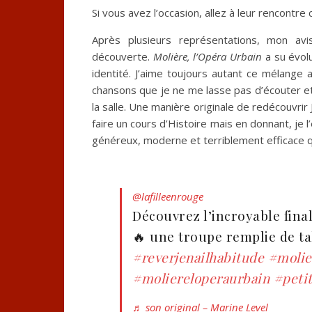
Si vous avez l’occasion, allez à leur rencontre c
Après plusieurs représentations, mon av
découverte.
Molière, l’Opéra Urbain
a su évolu
identité. J’aime toujours autant ce mélange
chansons que je ne me lasse pas d’écouter et
la salle. Une manière originale de redécouvri
faire un cours d’Histoire mais en donnant, je
généreux, moderne et terriblement efficace que
Molière l’Opéra Urbain
@lafilleenrouge
Découvrez l’incroyable fina
🔥 une troupe remplie de ta
#reverjenailhabitude
#molie
#moliereloperaurbain
#peti
♬ son original – Marine Level