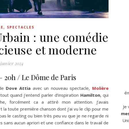
,
RE
SPECTACLES
Urbain : une comédie
cieuse et moderne
 janvier 2024
– 20h / Le Dôme de Paris
 de
Dove Attia
avec un nouveau spectacle,
Molière
én
rtout quand j’entend parler d’inspiration
Hamilton
, qui
e, forcément ca a attiré mon attention. J’avais
Je
 la toute première chanson dont j’ai vu le clip pour me
mes
pas le casting ou bien très peu vu que je ne regarde ni
Uni
is sans aucun apriori et une confiance dans le travail de