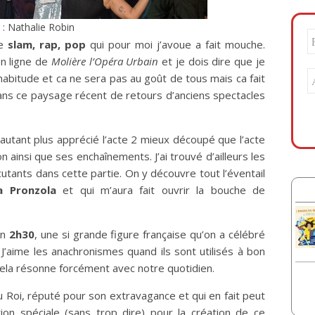
 : Nathalie Robin
de
slam, rap, pop
qui pour moi j’avoue a fait mouche.
en ligne de
Molière l’Opéra Urbain
et je dois dire que je
’habitude et ca ne sera pas au goût de tous mais ca fait
ns ce paysage récent de retours d’anciens spectacles
i d’autant plus apprécié l’acte 2 mieux découpé que l’acte
on ainsi que ses enchaînements. J’ai trouvé d’ailleurs les
utants dans cette partie. On y découvre tout l’éventail
a Pronzola
et qui m’aura fait ouvrir la bouche de
en
2h30
, une si grande figure française qu’on a célébré
 J’aime les anachronismes quand ils sont utilisés à bon
cela résonne forcément avec notre quotidien.
du Roi, réputé pour son extravagance et qui en fait peut
ion spéciale (sans trop dire) pour la création de ce