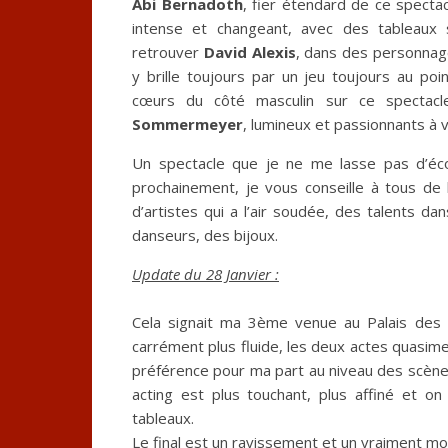
Abi Bernadoth
, fier étendard de ce specta
intense et changeant, avec des tableaux s
retrouver
David Alexis
, dans des personnage
y brille toujours par un jeu toujours au po
cœurs du côté masculin sur ce spectac
Sommermeyer
, lumineux et passionnants à v
Un spectacle que je ne me lasse pas d’écou
prochainement, je vous conseille à tous de 
d’artistes qui a l’air soudée, des talents d
danseurs, des bijoux.
Update du 28 J
anvier :
Cela signait ma 3ème venue au Palais des S
carrément plus fluide, les deux actes quasime
préférence pour ma part au niveau des scènes
acting est plus touchant, plus affiné et o
tableaux.
Le final est un ravissement et un vraiment mo