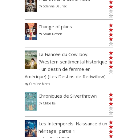
by
Solenne Dauriac
Change of plans
by
Sarah Dessen
La Fiancée du Cow-boy:
(Western sentimental historique
- un destin de femme en
Amérique) (Les Destins de Redwillow)
by
Caroline Mertz
Chroniques de Silverthrown
by
Chloé Bell
Les Intemporels: Naissance d'un
héritage, partie 1