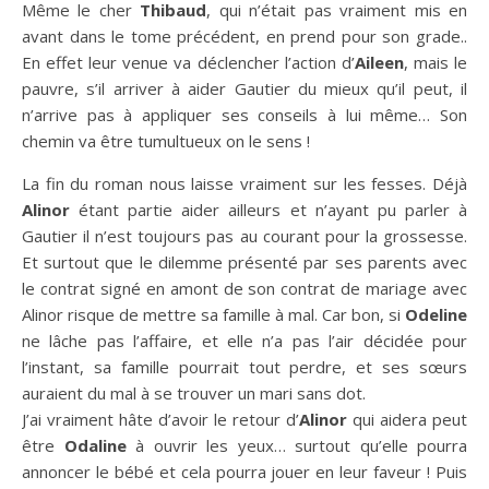
Même le cher
Thibaud
, qui n’était pas vraiment mis en
avant dans le tome précédent, en prend pour son grade..
En effet leur venue va déclencher l’action d’
Aileen
, mais le
pauvre, s’il arriver à aider Gautier du mieux qu’il peut, il
n’arrive pas à appliquer ses conseils à lui même… Son
chemin va être tumultueux on le sens !
La fin du roman nous laisse vraiment sur les fesses. Déjà
Alinor
étant partie aider ailleurs et n’ayant pu parler à
Gautier il n’est toujours pas au courant pour la grossesse.
Et surtout que le dilemme présenté par ses parents avec
le contrat signé en amont de son contrat de mariage avec
Alinor risque de mettre sa famille à mal. Car bon, si
Odeline
ne lâche pas l’affaire, et elle n’a pas l’air décidée pour
l’instant, sa famille pourrait tout perdre, et ses sœurs
auraient du mal à se trouver un mari sans dot.
J’ai vraiment hâte d’avoir le retour d’
Alinor
qui aidera peut
être
Odaline
à ouvrir les yeux… surtout qu’elle pourra
annoncer le bébé et cela pourra jouer en leur faveur ! Puis