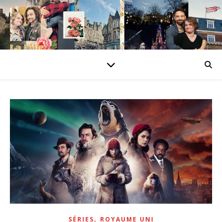
,
SÉRIES
ROYAUME UNI