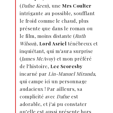
(
Dafne Keen
), une
Mrs Coulter
intrigante au possible, soufflant
le froid comme le chaud, plus
présente que dans le roman ou
le film, moins distante (
Ruth
Wilson
),
Lord Asriel
ténébreux et
inquiétant, qui m’aura surprise
(
James McAvoy
) et mon préféré
de l’histoire,
Lee Scoresby
incarné par
Lin-Manuel Miranda
,
qui campe ici un personnage
audacieux ! Par ailleurs, sa
complicité avec
Dafne
est
adorable, et j’ai pu constater
qu’elle est aussi présente hors