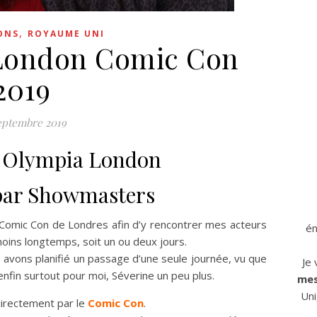
,
ONS
ROYAUME UNI
London Comic Con
2019
eptembre 2019
9 / Olympia London
par Showmasters
 Comic Con de Londres afin d’y rencontrer mes acteurs
én
 moins longtemps, soit un ou deux jours.
 avons planifié un passage d’une seule journée, vu que
Je
nfin surtout pour moi, Séverine un peu plus.
mes
Uni
irectement par le
Comic Con
.