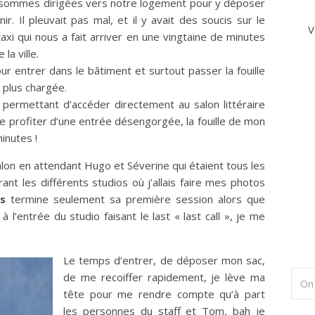
us sommes dirigées vers notre logement pour y déposer
r. Il pleuvait pas mal, et il y avait des soucis sur le
V
xi qui nous a fait arriver en une vingtaine de minutes
la ville.
ur entrer dans le bâtiment et surtout passer la fouille
a plus chargée.
ermettant d’accéder directement au salon littéraire
e profiter d’une entrée désengorgée, la fouille de mon
inutes !
on en attendant Hugo et Séverine qui étaient tous les
t les différents studios où j’allais faire mes photos
is
termine seulement sa première session alors que
 à l’entrée du studio faisant le last « last call », je me
Le temps d’entrer, de déposer mon sac,
de me recoiffer rapidement, je lève ma
tête pour me rendre compte qu’à part
les personnes du staff et Tom, bah je