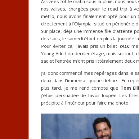
Arrivées tôt le matin sous la pluie, nous no
nos valises, chargées pour le road trip à veni
métro, nous avons finalement opté pour un ta
directement à l’Olympia, situé en périphérie de 
Sur place, déjà une immense file d’attente po
des sacs, le samedi étant en plus la journée l
Pour éviter ca, j’avais pris un billet
YALC
me p
Young Adult du dernier étage, mais surtout, d
sac et l’entrée m’ont pris littéralement deux m
J’ai donc commencé mes repérages dans le sal
deux dans l’immense queue dehors. En repéran
plus tard, je me rend compte que
Tom Ell
j’étais persuadée de l’avoir loupée. Les filles
précipite à l’intérieur pour faire ma photo.