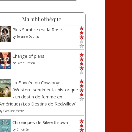
Ma bibliothèque
Plus Sombre est la Rose
by
Solenne Dauriac
Change of plans
by
Sarah Dessen
La Fiancée du Cow-boy:
(Western sentimental historique
- un destin de femme en
Amérique) (Les Destins de Redwillow)
by
Caroline Mertz
Chroniques de Silverthrown
by
Chloé Bell