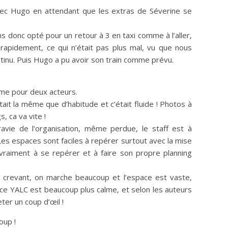
c Hugo en attendant que les extras de Séverine se
 donc opté pour un retour à 3 en taxi comme à l’aller,
 rapidement, ce qui n’était pas plus mal, vu que nous
tinu. Puis Hugo a pu avoir son train comme prévu.
me pour deux acteurs.
était la même que d’habitude et c’était fluide ! Photos à
, ca va vite !
avie de l’organisation, même perdue, le staff est à
es espaces sont faciles à repérer surtout avec la mise
e vraiment à se repérer et à faire son propre planning
t crevant, on marche beaucoup et l’espace est vaste,
ace YALC est beaucoup plus calme, et selon les auteurs
er un coup d’œil !
oup !