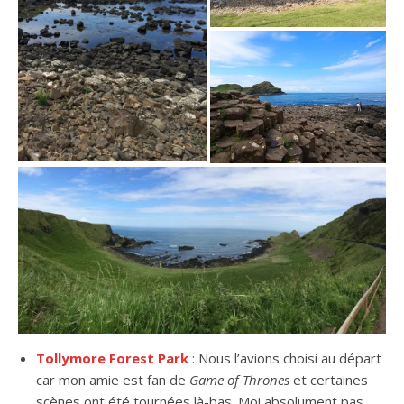
Tollymore Forest Park
: Nous l’avions choisi au départ
car mon amie est fan de
Game of Thrones
et certaines
scènes ont été tournées là-bas. Moi absolument pas,