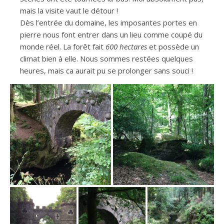
mais la visite vaut le détour !
Dès l’entrée du domaine, les imposantes portes en
pierre nous font entrer dans un lieu comme coupé du
monde réel. La forêt fait
600 hectares
et possède un
climat bien à elle. Nous sommes restées quelques
heures, mais ca aurait pu se prolonger sans souci !