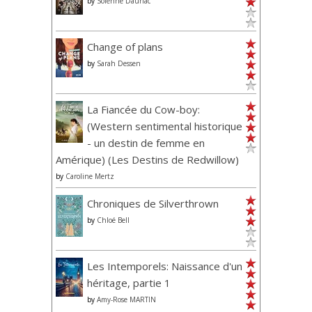
by
Solenne Dauriac
Change of plans
by
Sarah Dessen
La Fiancée du Cow-boy:
(Western sentimental historique
- un destin de femme en
Amérique) (Les Destins de Redwillow)
by
Caroline Mertz
Chroniques de Silverthrown
by
Chloé Bell
Les Intemporels: Naissance d'un
héritage, partie 1
by
Amy-Rose MARTIN