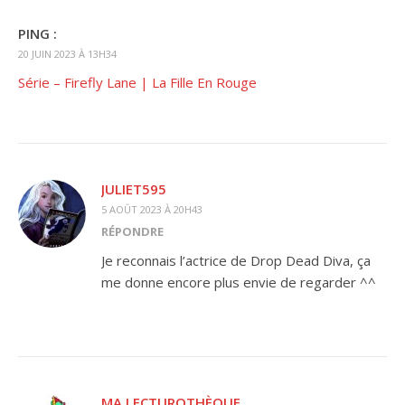
PING :
20 JUIN 2023 À 13H34
Série – Firefly Lane | La Fille En Rouge
JULIET595
5 AOÛT 2023 À 20H43
RÉPONDRE
Je reconnais l’actrice de Drop Dead Diva, ça
me donne encore plus envie de regarder ^^
MA LECTUROTHÈQUE