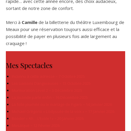
rapide… avec cette année encore, des choix audacieux,
sortant de notre zone de confort.
Merci à
Camille
de la billetterie du théâtre Luxembourg de
Meaux pour une réservation toujours aussi efficace et la
possibilité de payer en plusieurs fois aide largement au
craquage !
Mes Spectacles
Inconnu à cette adresse – 7 Octobre 2025
Les Liaisons Dangereuses – 15 Octobre 2025
Murmuration Level 2 – 3 Décembre 2025
La Joconde parle enfin – 16 Décembre 2025
La folle journée ou le mariage de Figaro – 14 Janvier 2026
Michaël Grégorio « L’odyssée de la voix » – 17 Janvier 2026
Booder « Ah… L’Ecole ! » – 20 Janvier 2026
Mosaïque – 12 Février 2026