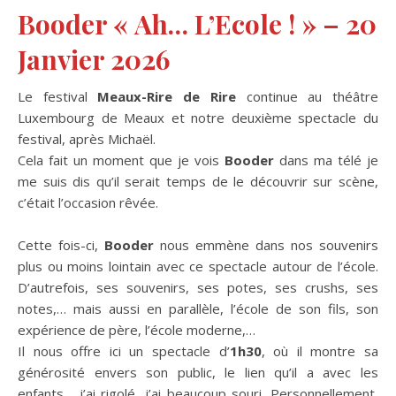
Booder « Ah… L’Ecole ! » – 20
Janvier 2026
Le festival
Meaux-Rire de Rire
continue au théâtre
Luxembourg de Meaux et notre deuxième spectacle du
festival, après Michaël.
Cela fait un moment que je vois
Booder
dans ma télé je
me suis dis qu’il serait temps de le découvrir sur scène,
c’était l’occasion rêvée.
Cette fois-ci,
Booder
nous emmène dans nos souvenirs
plus ou moins lointain avec ce spectacle autour de l’école.
D’autrefois, ses souvenirs, ses potes, ses crushs, ses
notes,… mais aussi en parallèle, l’école de son fils, son
expérience de père, l’école moderne,…
Il nous offre ici un spectacle d’
1h30
, où il montre sa
générosité envers son public, le lien qu’il a avec les
enfants… j’ai rigolé, j’ai beaucoup souri. Personnellement,