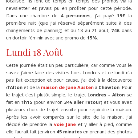
localisée. Ils font de temps en temps des promos via la
newsletter et j’avais pu en profiter pour cette période.
Dans une chambre de
4 personnes
, j’ai payé
19£
la
première nuit (que j’ai réservé séparément suite à des
changements de planning) et du 18 au 21 août,
74£
dans
un dortoir féminin avec une promo de
15%
.
Lundi 18 Août
Cette journée était un peu particulière, car comme vous le
savez j’aime faire des visites hors Londres et ce lundi n’a
pas fait exception et pour cause, j’ai été à la découverte
d’
Alton
et de la
maison de Jane Austen
à
Chawton
. Pour
le trajet c’est plutôt simple, le trajet
Londres – Alton
se
fait en
1h15
(pour environ
34€
aller retour
) et vous avez
plusieurs choix de trajet ensuite pour rejoindre la maison.
Après les avoir comparés sur le site de la maison, j’ai
décidé de prendre la
voie Jane
et y aller à pied, comme
elle l’aurait fait (environ
45 minutes
en prenant des photos