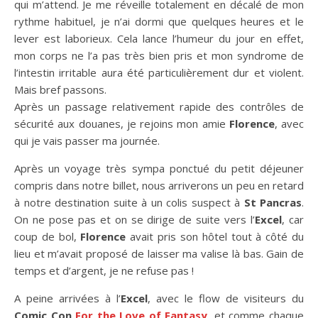
qui m’attend. Je me réveille totalement en décalé de mon
rythme habituel, je n’ai dormi que quelques heures et le
lever est laborieux. Cela lance l’humeur du jour en effet,
mon corps ne l’a pas très bien pris et mon syndrome de
l’intestin irritable aura été particulièrement dur et violent.
Mais bref passons.
Après un passage relativement rapide des contrôles de
sécurité aux douanes, je rejoins mon amie
Florence
, avec
qui je vais passer ma journée.
Après un voyage très sympa ponctué du petit déjeuner
compris dans notre billet, nous arriverons un peu en retard
à notre destination suite à un colis suspect à
St Pancras
.
On ne pose pas et on se dirige de suite vers l’
Excel
, car
coup de bol,
Florence
avait pris son hôtel tout à côté du
lieu et m’avait proposé de laisser ma valise là bas. Gain de
temps et d’argent, je ne refuse pas !
A peine arrivées à l’
Excel
, avec le flow de visiteurs du
Comic Con
For the Love of Fantasy
, et comme chaque