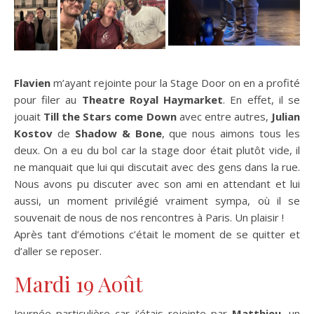
Flavien
m’ayant rejointe pour la Stage Door on en a profité
pour filer au
Theatre Royal Haymarket
. En effet, il se
jouait
Till the Stars come Down
avec entre autres,
Julian
Kostov
de
Shadow & Bone
, que nous aimons tous les
deux. On a eu du bol car la stage door était plutôt vide, il
ne manquait que lui qui discutait avec des gens dans la rue.
Nous avons pu discuter avec son ami en attendant et lui
aussi, un moment privilégié vraiment sympa, où il se
souvenait de nous de nos rencontres à Paris. Un plaisir !
Après tant d’émotions c’était le moment de se quitter et
d’aller se reposer.
Mardi 19 Août
Journée particulière car j’étais rejointe par
Matthieu
, un