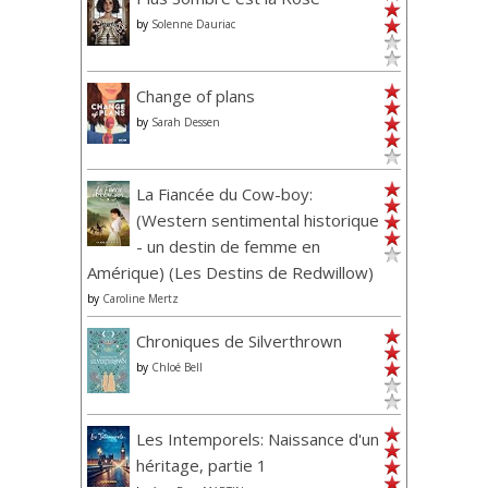
by
Solenne Dauriac
Change of plans
by
Sarah Dessen
La Fiancée du Cow-boy:
(Western sentimental historique
- un destin de femme en
Amérique) (Les Destins de Redwillow)
by
Caroline Mertz
Chroniques de Silverthrown
by
Chloé Bell
Les Intemporels: Naissance d'un
héritage, partie 1