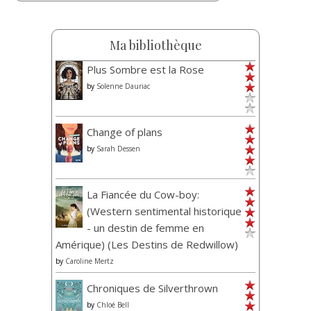
Ma bibliothèque
Plus Sombre est la Rose
by
Solenne Dauriac
Change of plans
by
Sarah Dessen
La Fiancée du Cow-boy:
(Western sentimental historique
- un destin de femme en
Amérique) (Les Destins de Redwillow)
by
Caroline Mertz
Chroniques de Silverthrown
by
Chloé Bell