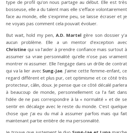
type de profil qu’on nous partage au début. Elle est très
bosseuse, elle a du talent mais elle s’efface volontairement
face au monde, elle s’exprime peu, se laisse écraser et je
ne voyais pas comment cela pouvait évoluer.
But wait, hold my pen,
A.D. Martel
gère son dossier y’a
aucun problème. Elle a un mentor d’exception avec
Christine
qui va l’aider à prendre confiance mais surtout à
assumer sa vraie personnalité qu’elle n’ose pas vraiment
montrer ni assumer. Elle l’engage dans un drôle de contrat
qui va la lier avec
Sung-Jae
. J’aime cette femme-enfant, ce
regard différent et plus pur, cet optimisme et ce côté très
protecteur, câlin, doux. Je pense que ce côté décalé parlera
à beaucoup de monde, personnellement ca l’a fait dans
l’idée de ne pas correspondre à la « normalité » et de se
sentir en décalage avec le reste du monde. C’est quelque
chose que j’ai eu du mal à assumer parfois mais qui fait
maintenant partie entière de ma personnalité.
Je trouve que justement le duo
Sung-Jae et Luna
marche