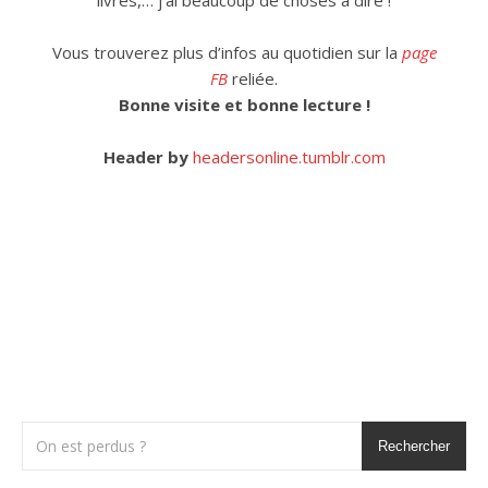
livres,… j’ai beaucoup de choses à dire !
Vous trouverez plus d’infos au quotidien sur la
page
FB
reliée.
Bonne visite et bonne lecture !
Header by
headersonline.tumblr.com
Rechercher