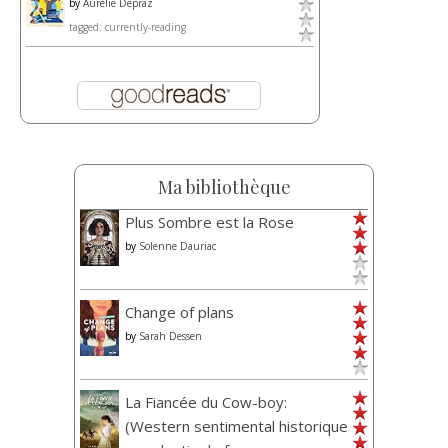
by
Aurélie Depraz
tagged: currently-reading
Ma bibliothèque
Plus Sombre est la Rose
by
Solenne Dauriac
Change of plans
by
Sarah Dessen
La Fiancée du Cow-boy:
(Western sentimental historique