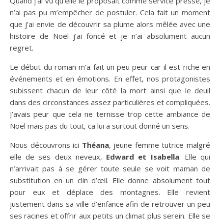
Quand j’ai vu qu’elle le proposait comme service presse, je
n’ai pas pu m’empêcher de postuler. Cela fait un moment
que j’ai envie de découvrir sa plume alors mêlée avec une
histoire de Noël j’ai foncé et je n’ai absolument aucun
regret.
Le début du roman m’a fait un peu peur car il est riche en
événements et en émotions. En effet, nos protagonistes
subissent chacun de leur côté la mort ainsi que le deuil
dans des circonstances assez particulières et compliquées.
J’avais peur que cela ne ternisse trop cette ambiance de
Noël mais pas du tout, ca lui a surtout donné un sens.
Nous découvrons ici
Théana
, jeune femme tutrice malgré
elle de ses deux neveux,
Edward et Isabella
. Elle qui
n’arrivait pas à se gérer toute seule se voit maman de
substitution en un clin d’œil. Elle donne absolument tout
pour eux et déplace des montagnes. Elle revient
justement dans sa ville d’enfance afin de retrouver un peu
ses racines et offrir aux petits un climat plus serein. Elle se