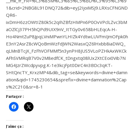
__mk_fr_FR=%C3%85M%C3%85%C5%BD%C3%95%C3%9
1&crid=2NBG8L91DNQ72&dib=eyJ2IjoiMSJ9.LRXsCFNGND
QR6-
ixDmH6zzOWtIZ80k5c2qIhZBfzHMPn6P0OvVPclLZvc3bM
aOZlCj37PH5hQPd9UIX9nV_ItTGy0v658bHLEqcA-H-
Ho4NmtZuP8JpqLVniMPwnYLHIZk4YdtwLUVFmIJmOFpk0h
E3nY2AsrZ8cWQoBmWzFdJWN2WasxQZ6lHxbb8iaDWQ_
qLMnBTcjX_FzFhVOFMMf5n3ynPH8JUS5VLoPZHkAxWKCk
AFhSVMRqB7V0v2M8edfCK_tDngxtq08lUx2XtCEoi0Vib7N
MG4JzrZWcdpyvpg.K-1e3kcjFpt0DirC4n3BDc3qKT-
SHtQncTY_KrxzMP4&dib_tag=se&keywords=divine+damn
ation&qid=1745230654&sprefix=divine+damnation%2Cap
s%2C210&sr=8-1
Partager :
J’aime ça :