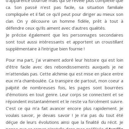
d’apparence bourrue mais qui se révèle plus complexe que
ca. Son passé n’est pas facile, sa situation familiale
compliquée et il fait ce qu’il peut pour diriger au mieux son
clan. On y découvre un homme fidèle, prêt à tout à
défendre ceux qu’ils aiment avec d’autres qualités.
Je précise également que les personnages secondaires
sont tout aussi intéressants et apportent un croustillant
supplémentaire à l’intrigue bien fournie !
Pour ma part, j’ai vraiment adoré leur histoire qui est loin
d’être facile avec des rebondissements auxquels je ne
m’attendais pas. Cette alchimie qui est mise en place entre
eux m’a chamboulée. Ca transpire de partout, mon coeur a
palpité de nombreuses fois, les pages sont bourrées
d’émotions en tout genre. Leur corps se connectent et se
répondent instantanément et le reste va forcément suivre.
C’est ce qui m’a fait avancer encore plus rapidement. Je
voulais savoir, je devais savoir ! Je n’ai pas du tout été
déçue de leurs évolutions ainsi que la finalité du récit. Je
pense que ce roman s’installe dans mes préférés d’
Aurélie