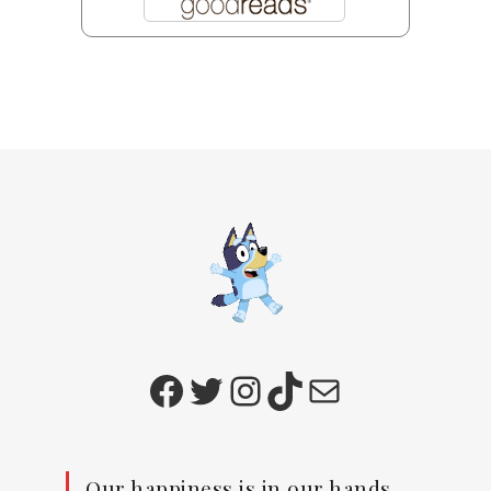
Facebook
Twitter
Instagram
TikTok
E-mail
Our happiness is in our hands.