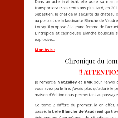
Dans un acte irréfléchi, elle pose sa main sur
transportera trois cents ans plus tard, en 201
Sébastien, le chef de la sécurité du château d
au portrait de la fascinante Blanche de Vaudreu
Lorsqu’il propose à la jeune femme de l’accueill
L’intrépide et capricieuse Blanche bouscule 
explosive…
Mon Avis :
Chronique du tom
!! ATTENTIO
Je remercie
Netgalley
et
BMR
pour l’envoi 
vous avez pu le lire, j’avais plus qu’adoré l
maison d’édition nous permettant au passage d’
Ce tome 2 diffère du premier, là en effet,
passé, la belle
Blanche de Vaudreuil
qui trav
évidemment énormément de situations cocas