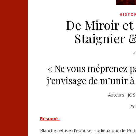
HISTO
De Miroir et
Staignier 
8
« Ne vous méprenez pa
j’envisage de m’unir 
Auteurs :
JC S
Edi
Résumé :
Blanche refuse d’épouser l’odieux duc de Poiti