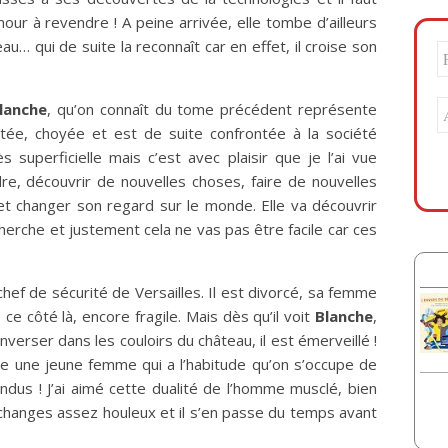
ur à revendre ! A peine arrivée, elle tombe d’ailleurs
eau… qui de suite la reconnaît car en effet, il croise son
lanche
, qu’on connaît du tome précédent représente
utée, choyée et est de suite confrontée à la société
 superficielle mais c’est avec plaisir que je l’ai vue
re, découvrir de nouvelles choses, faire de nouvelles
et changer son regard sur le monde. Elle va découvrir
echerche et justement cela ne vas pas être facile car ces
 chef de sécurité de Versailles. Il est divorcé, sa femme
ce côté là, encore fragile. Mais dès qu’il voit
Blanche
,
onverser dans les couloirs du château, il est émerveillé !
vre une jeune femme qui a l’habitude qu’on s’occupe de
ndus ! J’ai aimé cette dualité de l’homme musclé, bien
échanges assez houleux et il s’en passe du temps avant