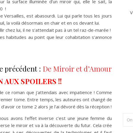
 la surface illuminée d’un miroir qui, elle le sait, la
0 !
V
e Versailles, est abasourdi. Lui qui parle tous les jours
il, la voilà désormais en chair et en os devant lui.
ir chez lui, il ne s’attendait pas à un tel raz-de-marée !
ses habitudes au point que leur cohabitation s’annonce
e précédent :
De Miroir et d’Amour
N AUX SPOILERS !!
de ce roman que j’attendais avec impatience ! Comme
e premier tome. Entre temps, les auteures ont changé de
avoir ce tome 2 alors je l’ai dévoré dès la réception !
 nous avons l’effet inverse c’est une jeune femme du
erse le miroir et va à la découverte du futur. Cela crée
ses à ses découvertes de la technologies et il faut