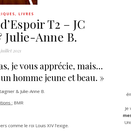
,
RIQUES
LIVRES
 d’Espoir T2 – JC
& Julie-Anne B.
 juillet 2021
s, je vous apprécie, mais…
à un homme jeune et beau. »
taignier & Julie-Anne B.
én
tions :
BMR
Je
mes
Uni
ers comme le roi Louis XIV l’exige.