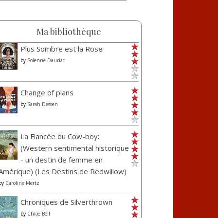
Ma bibliothèque
Plus Sombre est la Rose
by
Solenne Dauriac
Change of plans
by
Sarah Dessen
La Fiancée du Cow-boy:
(Western sentimental historique
- un destin de femme en
Amérique) (Les Destins de Redwillow)
by
Caroline Mertz
Chroniques de Silverthrown
by
Chloé Bell