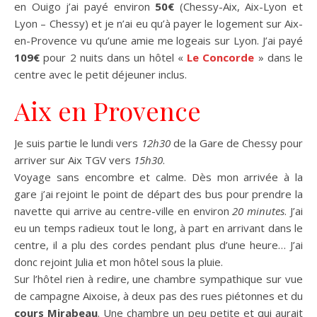
en Ouigo j’ai payé environ
50€
(Chessy-Aix, Aix-Lyon et
Lyon – Chessy) et je n’ai eu qu’à payer le logement sur Aix-
en-Provence vu qu’une amie me logeais sur Lyon. J’ai payé
109€
pour 2 nuits dans un hôtel «
Le Concorde
» dans le
centre avec le petit déjeuner inclus.
Aix en Provence
Je suis partie le lundi vers
12h30
de la Gare de Chessy pour
arriver sur Aix TGV vers
15h30
.
Voyage sans encombre et calme. Dès mon arrivée à la
gare j’ai rejoint le point de départ des bus pour prendre la
navette qui arrive au centre-ville en environ
20 minutes
. J’ai
eu un temps radieux tout le long, à part en arrivant dans le
centre, il a plu des cordes pendant plus d’une heure… J’ai
donc rejoint Julia et mon hôtel sous la pluie.
Sur l’hôtel rien à redire, une chambre sympathique sur vue
de campagne Aixoise, à deux pas des rues piétonnes et du
cours Mirabeau
. Une chambre un peu petite et qui aurait