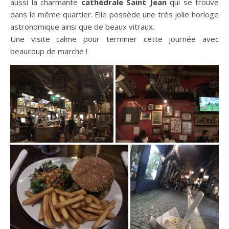
aussi la charmante
cathédrale Saint Jean
qui se trouve
dans le même quartier. Elle possède une très jolie horloge
astronomique ainsi que de beaux vitraux.
Une visite calme pour terminer cette journée avec
beaucoup de marche !