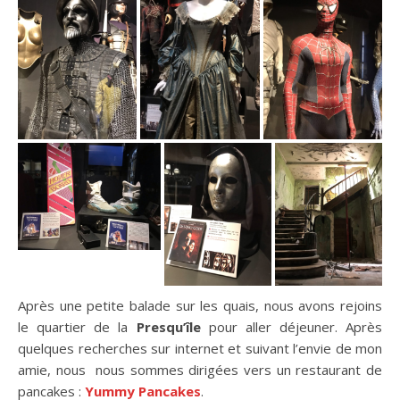
Après une petite balade sur les quais, nous avons rejoins
le quartier de la
Presqu’île
pour aller déjeuner. Après
quelques recherches sur internet et suivant l’envie de mon
amie, nous nous sommes dirigées vers un restaurant de
pancakes :
Yummy Pancakes
.