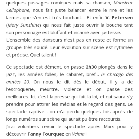
quelques passages comiques mais sa chanson,
Monsieur
Cellophane
, nous fait juste balancer entre le rire et les
larmes que s’en est très touchant… Et enfin
V. Petersen
(
Mary Sunshine
) qui nous fait juste ouvrir la bouche tant
son personnage est bluffant et incarné avec justesse.
L’ensemble des danseurs n’est pas en reste et forme un
groupe très soudé. Leur évolution sur scène est rythmée
et précise. Quel talent !
Ce spectacle est dément, on passe
2h30
plongés dans le
jazz, les années folles, le cabaret, bref…
le Chicago des
années 20
. On nous le dit dès le début, il y a de
l’escroquerie, meurtre, violence et on passe des
meilleures. Ici, c’est la presse qui fait la loi, et qui saura s’y
prendre pour attirer les médias et le regard des gens. Le
spectacle captive… on m’a perdu quelques fois après de
longs numéros sur scène qui aurait pu être raccourcis.
J’irai volontiers revoir le spectacle après Mars pour y
découvrir
Fanny Fourquez
en
Velma
!