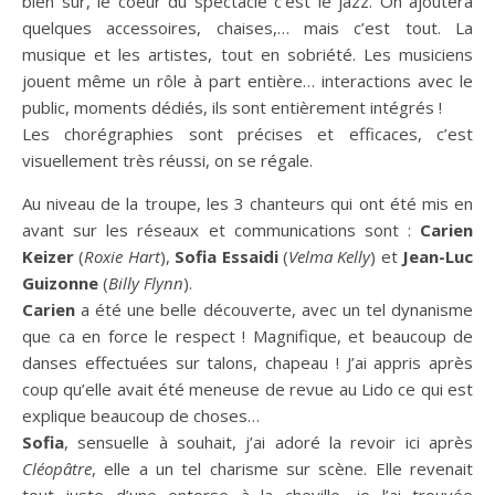
bien sur, le coeur du spectacle c’est le jazz. On ajoutera
quelques accessoires, chaises,… mais c’est tout. La
musique et les artistes, tout en sobriété. Les musiciens
jouent même un rôle à part entière… interactions avec le
public, moments dédiés, ils sont entièrement intégrés !
Les chorégraphies sont précises et efficaces, c’est
visuellement très réussi, on se régale.
Au niveau de la troupe, les 3 chanteurs qui ont été mis en
avant sur les réseaux et communications sont :
Carien
Keizer
(
Roxie Hart
),
Sofia Essaidi
(
Velma Kelly
) et
Jean-Luc
Guizonne
(
Billy Flynn
).
Carien
a été une belle découverte, avec un tel dynanisme
que ca en force le respect ! Magnifique, et beaucoup de
danses effectuées sur talons, chapeau ! J’ai appris après
coup qu’elle avait été meneuse de revue au Lido ce qui est
explique beaucoup de choses…
Sofia
, sensuelle à souhait, j’ai adoré la revoir ici après
Cléopâtre
, elle a un tel charisme sur scène. Elle revenait
tout juste d’une entorse à la cheville, je l’ai trouvée