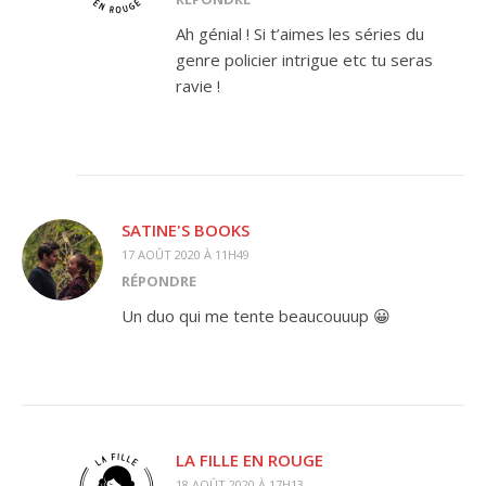
Ah génial ! Si t’aimes les séries du
genre policier intrigue etc tu seras
ravie !
SATINE'S BOOKS
17 AOÛT 2020 À 11H49
RÉPONDRE
Un duo qui me tente beaucouuup 😀
LA FILLE EN ROUGE
18 AOÛT 2020 À 17H13