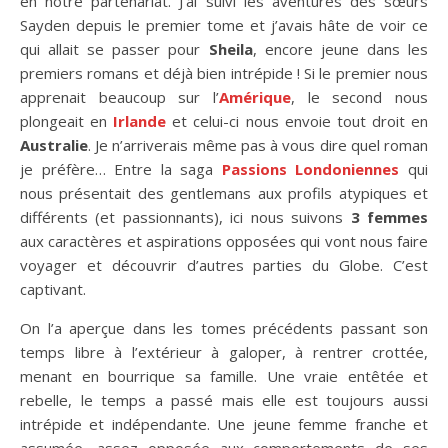
en notre partenariat. J’ai suivi les aventures des sœurs
Sayden depuis le premier tome et j’avais hâte de voir ce
qui allait se passer pour
Sheila
, encore jeune dans les
premiers romans et déjà bien intrépide ! Si le premier nous
apprenait beaucoup sur l’
Amérique
, le second nous
plongeait en
Irlande
et celui-ci nous envoie tout droit en
Australie
. Je n’arriverais même pas à vous dire quel roman
je préfère… Entre la saga
Passions Londoniennes
qui
nous présentait des gentlemans aux profils atypiques et
différents (et passionnants), ici nous suivons
3 femmes
aux caractères et aspirations opposées qui vont nous faire
voyager et découvrir d’autres parties du Globe. C’est
captivant.
On l’a aperçue dans les tomes précédents passant son
temps libre à l’extérieur à galoper, à rentrer crottée,
menant en bourrique sa famille. Une vraie entêtée et
rebelle, le temps a passé mais elle est toujours aussi
intrépide et indépendante. Une jeune femme franche et
assumée, assez opposée aux comportements de ses