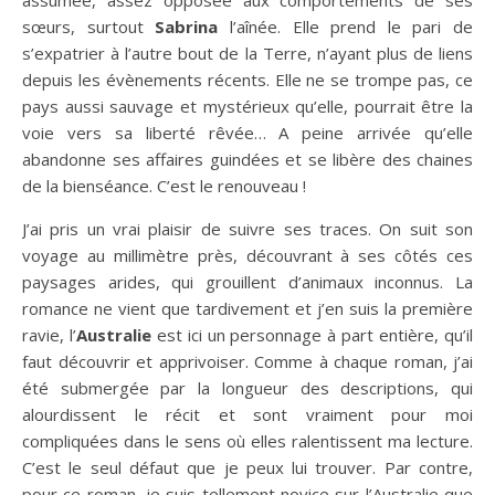
sœurs, surtout
Sabrina
l’aînée. Elle prend le pari de
s’expatrier à l’autre bout de la Terre, n’ayant plus de liens
depuis les évènements récents. Elle ne se trompe pas, ce
pays aussi sauvage et mystérieux qu’elle, pourrait être la
voie vers sa liberté rêvée… A peine arrivée qu’elle
abandonne ses affaires guindées et se libère des chaines
de la bienséance. C’est le renouveau !
J’ai pris un vrai plaisir de suivre ses traces. On suit son
voyage au millimètre près, découvrant à ses côtés ces
paysages arides, qui grouillent d’animaux inconnus. La
romance ne vient que tardivement et j’en suis la première
ravie, l’
Australie
est ici un personnage à part entière, qu’il
faut découvrir et apprivoiser. Comme à chaque roman, j’ai
été submergée par la longueur des descriptions, qui
alourdissent le récit et sont vraiment pour moi
compliquées dans le sens où elles ralentissent ma lecture.
C’est le seul défaut que je peux lui trouver. Par contre,
pour ce roman, je suis tellement novice sur l’Australie que