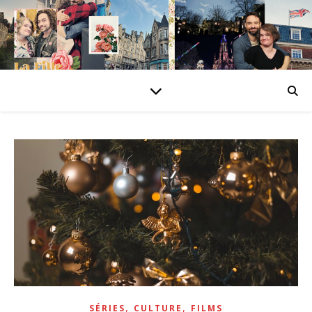
,
,
SÉRIES
CULTURE
FILMS