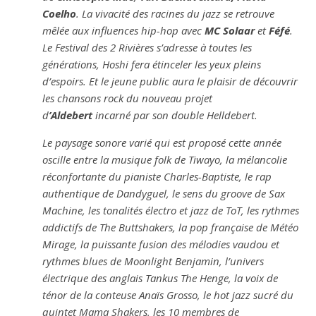
Coelho
. La vivacité des racines du jazz se retrouve
mêlée aux influences hip-hop avec
MC Solaar
et
Féfé
.
Le Festival des 2 Rivières s’adresse à toutes les
générations, Hoshi fera étinceler les yeux pleins
d’espoirs. Et le jeune public aura le plaisir de découvrir
les chansons rock du nouveau projet
d
’Aldebert
incarné par son double Helldebert.
Le paysage sonore varié qui est proposé cette année
oscille entre la musique folk de Tiwayo, la mélancolie
réconfortante du pianiste Charles-Baptiste, le rap
authentique de Dandyguel, le sens du groove de Sax
Machine, les tonalités électro et jazz de ToT, les rythmes
addictifs de The Buttshakers, la pop française de Météo
Mirage, la puissante fusion des mélodies vaudou et
rythmes blues de Moonlight Benjamin, l’univers
électrique des anglais Tankus The Henge, la voix de
ténor de la conteuse Anaïs Grosso, le hot jazz sucré du
quintet Mama Shakers, les 10 membres de