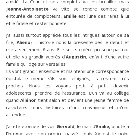
amitié. La Cour et ses complots va les brouiller mais
Jeanne-Antoinette
va vite se rendre compte que
entourée de comploteurs,
Emilie
est l’une des rares à lui
être fidèle et rester honnête.
J’ai aussi surtout apprécié tous les intrigues autour de sa
fille,
Aliénor
. L’histoire nous la présente dès le début et
elle a seulement 6 ans. Elle suit sa mère presque partout
et elle va grandir auprès d’
Augustin
, enfant d’une autre
famille qui loge sur Versailles.
Ils vont grandir ensemble et maintenir une correspondante
épistolaire même s’ils sont éloignés, ils restent très
proches. Nous les voyons petit à petit devenir
adolescents, prendre de l’assurance. L’un va au collège
quand
Aliénor
tient salon et devient une jeune femme de
caractère. Leurs histoires m’ont convaincue et m’ont
attendrie.
J’ai été étonnée de voir
Gervald
, le mari d’
Emilie
, ajouté à
l’intrigue avec son propre passé. Louis XV est le point