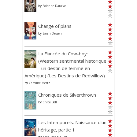
by
Solenne Dauriac
Change of plans
by
Sarah Dessen
La Fiancée du Cow-boy:
(Western sentimental historique
- un destin de femme en
Amérique) (Les Destins de Redwillow)
by
Caroline Mertz
Chroniques de Silverthrown
by
Chloé Bell
Les Intemporels: Naissance d'un
héritage, partie 1