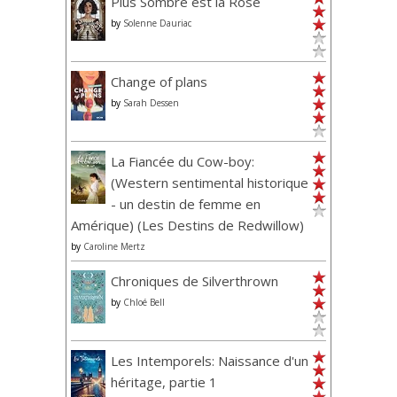
Plus Sombre est la Rose
by
Solenne Dauriac
Change of plans
by
Sarah Dessen
La Fiancée du Cow-boy:
(Western sentimental historique
- un destin de femme en
Amérique) (Les Destins de Redwillow)
by
Caroline Mertz
Chroniques de Silverthrown
by
Chloé Bell
Les Intemporels: Naissance d'un
héritage, partie 1