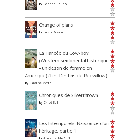
by
Solenne Dauriac
Change of plans
by
Sarah Dessen
La Fiancée du Cow-boy:
(Western sentimental historique
- un destin de femme en
Amérique) (Les Destins de Redwillow)
by
Caroline Mertz
Chroniques de Silverthrown
by
Chloé Bell
Les Intemporels: Naissance d'un
héritage, partie 1
by
Amy-Rose MARTIN